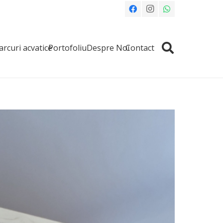
arcuri acvatice
Portofoliu
Despre Noi
Contact