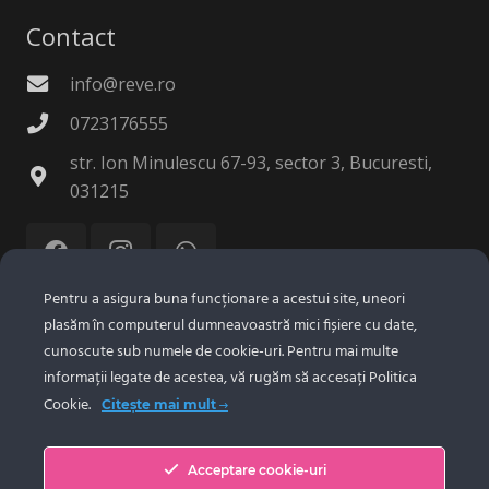
Contact
info@reve.ro
0723176555
str. Ion Minulescu 67-93, sector 3, Bucuresti,
031215
Pentru a asigura buna funcționare a acestui site, uneori
plasăm în computerul dumneavoastră mici fișiere cu date,
© 2025 Reve Tehnologie SRL.
Confidentialitate
|
cunoscute sub numele de cookie-uri. Pentru mai multe
Politica Cookie
informații legate de acestea, vă rugăm să accesați Politica
Cookie.
Citește mai mult
Despre Noi
Acceptare cookie-uri
Portofoliu