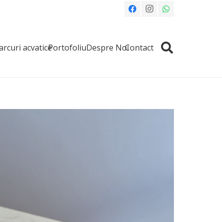
arcuri acvatice
Portofoliu
Despre Noi
Contact