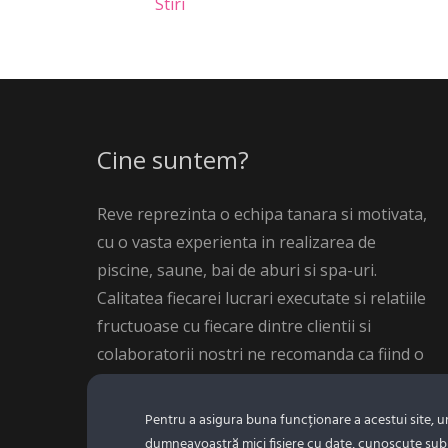
Stiri
Cine suntem?
Reve reprezinta o echipa tanara si motivata,
cu o vasta experienta in realizarea de
piscine, saune, bai de aburi si spa-uri.
Calitatea fiecarei lucrari executate si relatiile
fructuoase cu fiecare dintre clientii si
colaboratorii nostri ne recomanda ca fiind o
companie de varf in domeniu.
Pentru a asigura buna funcționare a acestui site, 
dumneavoastră mici fișiere cu date, cunoscute sub