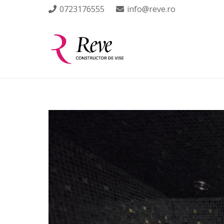
0723176555
info@reve.ro