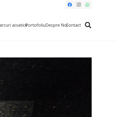
arcuri acvatice
Portofoliu
Despre Noi
Contact