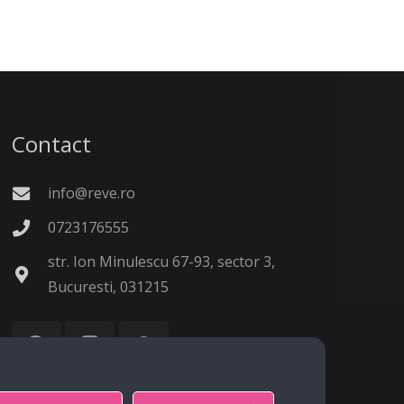
Contact
info@reve.ro
0723176555
str. Ion Minulescu 67-93, sector 3,
Bucuresti, 031215