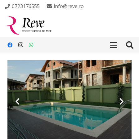
0723176555
info@reve.ro