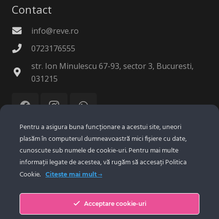
Contact
info@reve.ro
0723176555
str. Ion Minulescu 67-93, sector 3, Bucuresti,
031215
Pentru a asigura buna funcționare a acestui site, uneori
plasăm în computerul dumneavoastră mici fișiere cu date,
© 2025 Reve Tehnologie SRL.
Confidentialitate
|
cunoscute sub numele de cookie-uri. Pentru mai multe
Politica Cookie
informații legate de acestea, vă rugăm să accesați Politica
Cookie.
Citește mai mult
Despre Noi
Acceptare cookie-uri
Portofoliu