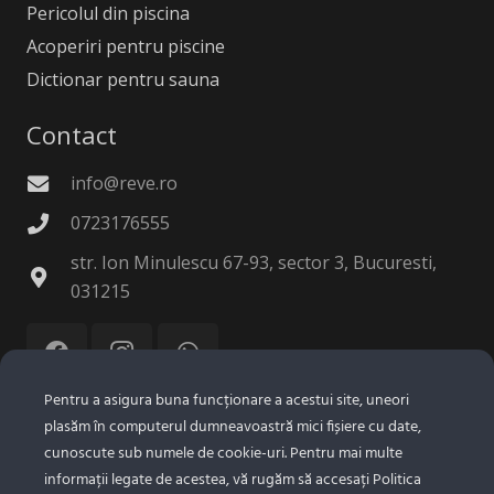
Pericolul din piscina
Acoperiri pentru piscine
Dictionar pentru sauna
Contact
info@reve.ro
0723176555
str. Ion Minulescu 67-93, sector 3, Bucuresti,
031215
Pentru a asigura buna funcționare a acestui site, uneori
plasăm în computerul dumneavoastră mici fișiere cu date,
© 2025 Reve Tehnologie SRL.
Confidentialitate
|
cunoscute sub numele de cookie-uri. Pentru mai multe
Politica Cookie
informații legate de acestea, vă rugăm să accesați Politica