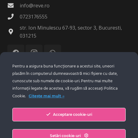
info@reve.ro
0723176555
str. Ion Minulescu 67-93, sector 3, Bucuresti,
031215
Pentru a asigura buna funcționare a acestui site, uneori
plasăm în computerul dumneavoastră mici fișiere cu date,
© 2025 Reve Tehnologie SRL.
Confidentialitate
|
cunoscute sub numele de cookie-uri. Pentru mai multe
Politica Cookie
informații legate de acestea, vă rugăm să accesați Politica
Cookie.
Citește mai mult
Despre Noi
Acceptare cookie-uri
Portofoliu
Noutati
Setări cookie-uri